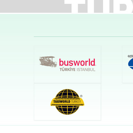
 Yan
tisas