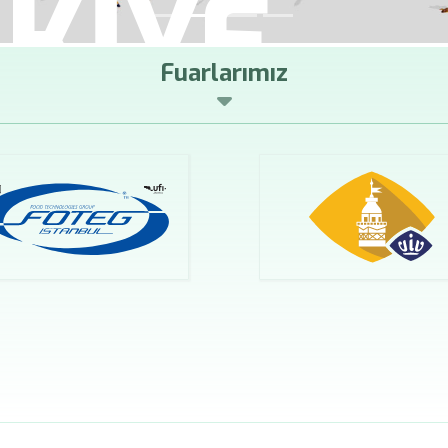
İS
Fuarlarımız
Gıda İ
Ulusla
Devamı