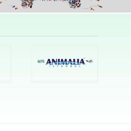
TANBUL
şleme Teknolojil
rarası İhtisas F