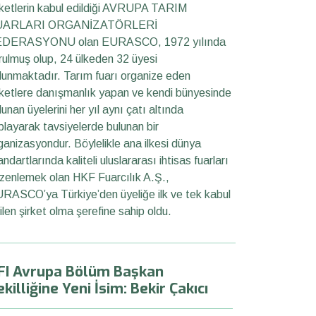
rketlerin kabul edildiği AVRUPA TARIM
UARLARI ORGANİZATÖRLERİ
DERASYONU olan EURASCO, 1972 yılında
rulmuş olup, 24 ülkeden 32 üyesi
lunmaktadır. Tarım fuarı organize eden
rketlere danışmanlık yapan ve kendi bünyesinde
lunan üyelerini her yıl aynı çatı altında
playarak tavsiyelerde bulunan bir
ganizasyondur. Böylelikle ana ilkesi dünya
andartlarında kaliteli uluslararası ihtisas fuarları
zenlemek olan HKF Fuarcılık A.Ş.,
RASCO’ya Türkiye’den üyeliğe ilk ve tek kabul
ilen şirket olma şerefine sahip oldu.
FI Avrupa Bölüm Başkan
killiğine Yeni İsim: Bekir Çakıcı