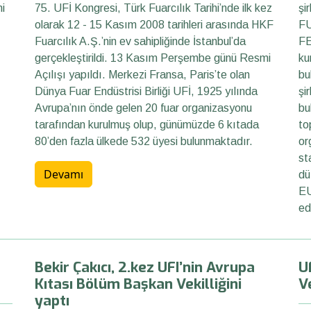
ni
75. UFİ Kongresi, Türk Fuarcılık Tarihi’nde ilk kez
şi
olarak 12 - 15 Kasım 2008 tarihleri arasında HKF
F
Fuarcılık A.Ş.’nin ev sahipliğinde İstanbul’da
FE
gerçekleştirildi. 13 Kasım Perşembe günü Resmi
ku
Açılışı yapıldı. Merkezi Fransa, Paris’te olan
bu
Dünya Fuar Endüstrisi Birliği UFİ, 1925 yılında
şi
Avrupa’nın önde gelen 20 fuar organizasyonu
bu
tarafından kurulmuş olup, günümüzde 6 kıtada
to
80’den fazla ülkede 532 üyesi bulunmaktadır.
or
st
Devamı
dü
EU
ed
Bekir Çakıcı, 2.kez UFI’nin Avrupa
U
Kıtası Bölüm Başkan Vekilliğini
Ve
yaptı