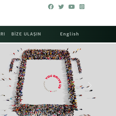
RI
BİZE ULAŞIN
English
TEG
Next