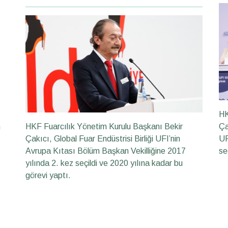
HK
m
HKF Fuarcılık Yönetim Kurulu Başkanı Bekir
Ça
Çakıcı, Global Fuar Endüstrisi Birliği UFI’nin
UF
Avrupa Kıtası Bölüm Başkan Vekilliğine 2017
se
yılında 2. kez seçildi ve 2020 yılına kadar bu
görevi yaptı.